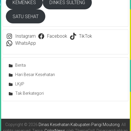
KEMENKES
DINKES SULTENG
SATU SEHAT
Instagram
Facebook
TikTok
WhatsApp
Berita
Hari Besar Kesehatan
LKjIP
Tak Berkategori
Copyright © 2026
Dinas Kesehatan Kabupaten Parigi Moutong
. All
rights reserved. Tema:
ColorNews
oleh ThemeGrill. Dipersembahkan