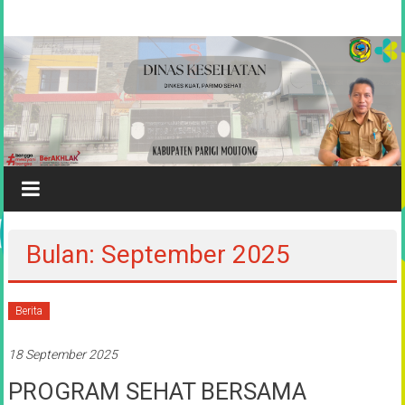
Lompat
Dinas
ke
konten
Kesehatan
Kabupaten
Parigi
Moutong
Songulara
Mombangu
Bulan: September 2025
Berita
18 September 2025
PROGRAM SEHAT BERSAMA