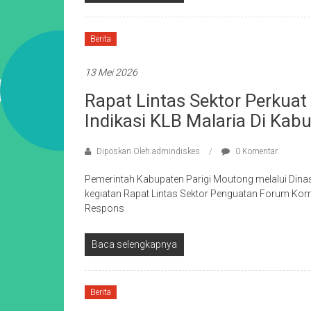
Berita
13 Mei 2026
Rapat Lintas Sektor Perkua
Indikasi KLB Malaria Di Kab
Diposkan Oleh:admindiskes
0 Komentar
Pemerintah Kabupaten Parigi Moutong melalui Din
kegiatan Rapat Lintas Sektor Penguatan Forum Ko
Respons
Baca selengkapnya
Berita