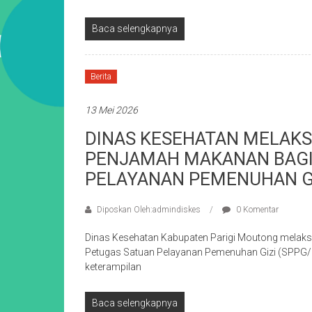
Baca selengkapnya
Berita
13 Mei 2026
DINAS KESEHATAN MELAKS
PENJAMAH MAKANAN BAGI
PELAYANAN PEMENUHAN GI
Diposkan Oleh:admindiskes
0 Komentar
Dinas Kesehatan Kabupaten Parigi Moutong melak
Petugas Satuan Pelayanan Pemenuhan Gizi (SPPG
keterampilan
Baca selengkapnya