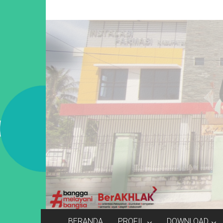
Lompat
Dinas
ke
konten
Kesehatan
Kabupaten
Parigi
Moutong
Songulara
Mombangu
BERANDA
PROFIL
DOWNLOAD