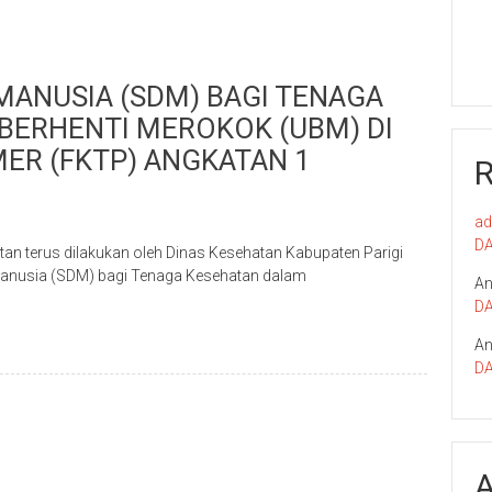
MANUSIA (SDM) BAGI TENAGA
BERHENTI MEROKOK (UBM) DI
MER (FKTP) ANGKATAN 1
ad
DA
an terus dilakukan oleh Dinas Kesehatan Kabupaten Parigi
Manusia (SDM) bagi Tenaga Kesehatan dalam
An
DA
An
DA
A