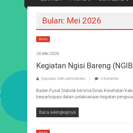
Bulan: Mei 2026
Berita
26 Mei 2026
Kegiatan Ngisi Bareng (NG
Diposkan Oleh:admindiskes
0 Komentar
Badan Pusat Statistik bersma Dinas Kesehatan Kab
berpartisipasi dalam pelaksanaan kegiatan pengis
Baca selengkapnya
Berita